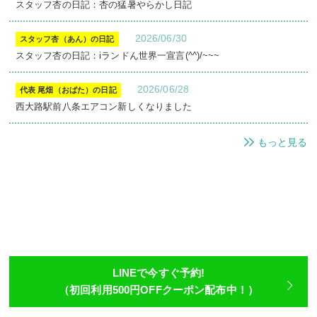
スタッフ杏の日記：杏の猛暑やらかし日記
2026/06/30
スタッフ杏（あん）の日記
スタッフ杏の日記：iランドん世界一宣言(^^)/~~~
2026/06/28
代表 尾畑（おばた）の日記
西大路駅前八条エアコン新しくなりました
もっと見る
LINEで今すぐ予約!
（初回利用500円OFFクーポン配布中！）