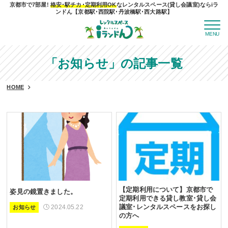
京都市で7部屋!
格安･駅チカ･定期利用OK
なレンタルスペース(貸し会議室)ならiラ
ンドん【京都駅･西院駅･丹波橋駅･西大路駅】
MENU
「お知らせ」の記事一覧
HOME
【定期利用について】京都市で
姿見の鏡置きました。
定期利用できる貸し教室･貸し会
2024.05.22
議室･レンタルスペースをお探し
お知らせ
の方へ