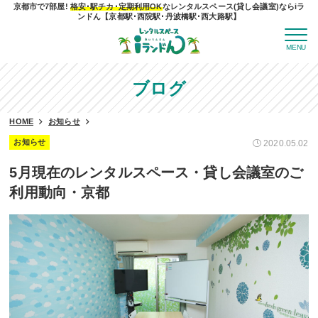
京都市で7部屋!
格安･駅チカ･定期利用OK
なレンタルスペース(貸し会議室)ならiラ
ンドん【京都駅･西院駅･丹波橋駅･西大路駅】
MENU
ブログ
HOME
お知らせ
お知らせ
2020.05.02
5月現在のレンタルスペース・貸し会議室のご
利用動向・京都