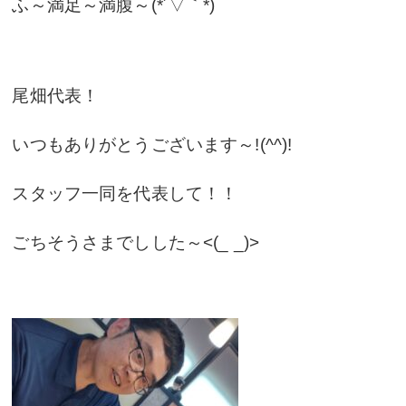
ふ～満足～満腹～(*´▽｀*)
尾畑代表！
いつもありがとうございます～!(^^)!
スタッフ一同を代表して！！
ごちそうさまでしした～<(_ _)>