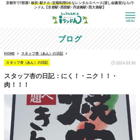
京都市で7部屋!
格安･駅チカ･定期利用OK
なレンタルスペース(貸し会議室)ならiラ
ンドん【京都駅･西院駅･丹波橋駅･西大路駅】
MENU
ブログ
HOME
スタッフ杏（あん）の日記
スタッフ杏（あん）の日記
2024.03.30
スタッフ杏の日記：にく！・ニク！！・
肉！！！