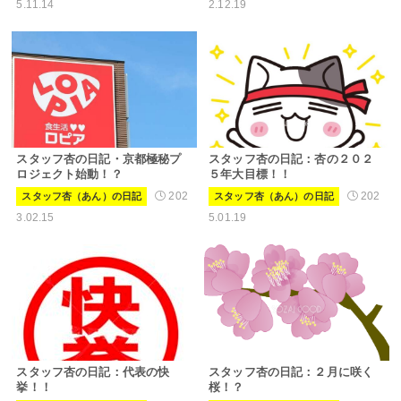
5.11.14
2.12.19
スタッフ杏の日記・京都極秘プ
スタッフ杏の日記：杏の２０２
ロジェクト始動！？
５年大目標！！
202
202
スタッフ杏（あん）の日記
スタッフ杏（あん）の日記
3.02.15
5.01.19
スタッフ杏の日記：代表の快
スタッフ杏の日記：２月に咲く
挙！！
桜！？