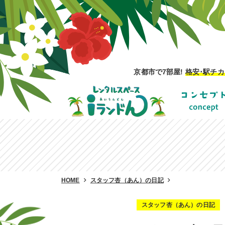
京都市で7部屋!
格安･駅チカ
HOME
スタッフ杏（あん）の日記
スタッフ杏（あん）の日記