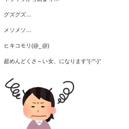
グズグズ…
メソメソ…
ヒキコモリ(@_@)
超めんどくさ～い女、になります”(-“”-)”