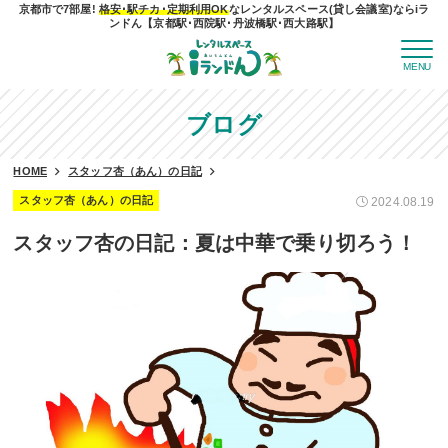
京都市で7部屋!
格安･駅チカ･定期利用OK
なレンタルスペース(貸し会議室)ならiラ
ンドん【京都駅･西院駅･丹波橋駅･西大路駅】
MENU
ブログ
HOME
スタッフ杏（あん）の日記
スタッフ杏（あん）の日記
2024.08.19
スタッフ杏の日記：夏は中華で乗り切ろう！