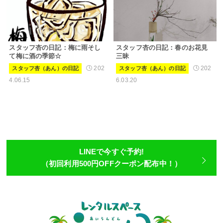
スタッフ杏の日記：梅に雨そし
スタッフ杏の日記：春のお花見
て梅に酒の季節☆
三昧
202
202
スタッフ杏（あん）の日記
スタッフ杏（あん）の日記
4.06.15
6.03.20
LINEで今すぐ予約!
（初回利用500円OFFクーポン配布中！）