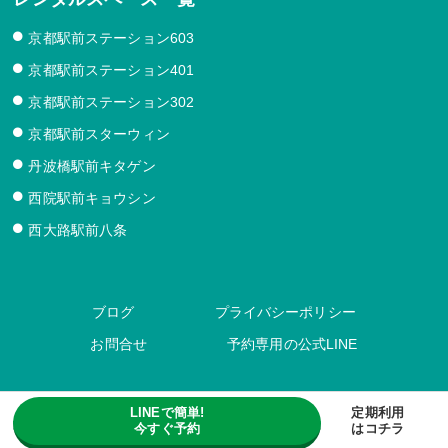
京都駅前ステーション603
京都駅前ステーション401
京都駅前ステーション302
京都駅前スターウィン
丹波橋駅前キタゲン
西院駅前キョウシン
西大路駅前八条
ブログ
プライバシーポリシー
お問合せ
予約専用の公式LINE
LINEで簡単!
定期利用
今すぐ予約
はコチラ
Copyright (C) 京都市のレンタルスペース iランドん . All Rights Reserved.